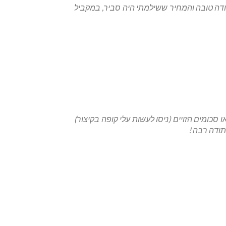
בודה טובה והמחיר ששילמתי היה סביר, במקביל
י לתקן את הפלסטיקה של האופנוע ולבדוק אותו… בכל מקום אחר שבדקתי רצו לא פחות מ 8 אלף או סכומים הזויים (ניסו לעשות עלי קופה בקיצור)
תודה רבה !