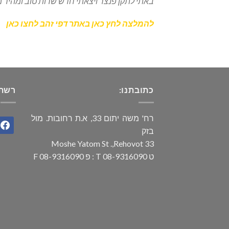
באתי לתקן פנצר ויצאתי חדש שרות טוב ומהיר
להמלצה לחץ כאן באתר דפי זהב לחצו כאן
כתובתנו:
רשתו
רח' משה יתום 33, א.ת רחובות. מול
book
בזק
33 Moshe Yatom St .,Rehovot
ט 08-9316090 T : פ 08-9316090 F