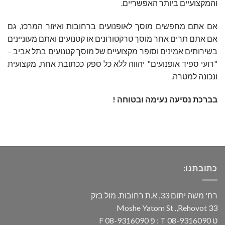
והמקצועיים ביותר האפשריים
.
אם אתם מחפשים מוסך לאופנועים ברחובות ואיזור המרכז, גם
אם אתם תרים אחר מוסך טרקטורונים או קטנועים ואתם מעוניינים
בשירותים אמינים וסופר מקצועיים של מוסך קטנועים בתל אביב –
"רועי ספיד אופנועים" יהווה ללא כל ספק ככתובת אחת, מקצועית
ונכונה למטרה.
בברכת נסיעה נעימה ובטוחה
!
כתובתנו:
רח' משה יתום 33, א.ת רחובות. מול בזק
33 Moshe Yatom St .,Rehovot
ט 08-9316090 T : פ 08-9316090 F