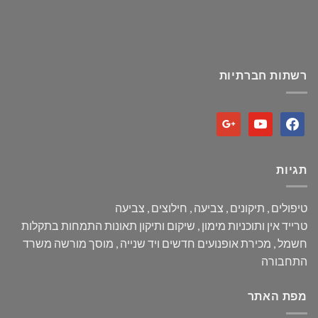
רשתות חברתיות
google
youtube
facebook
תגיות
טיפולים ,
תיקונים ,
צביעה ,
חילוצים ,
צביעה
טרייד אין ותוכניות מימון ,
שיקום ותיקון תאונות
התמחות בתקלות
חשמל ,
מכירת אופנועים חדשים ויד שנייה ,
מוסך מורשה משרד
התחבורה
מפת האתר