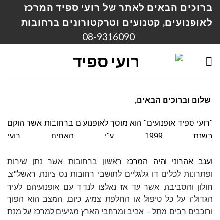
Ski
ברוכים הבאים לאתר של רועי ספיד המרכז
t
לאופנועים, קטנועים וטרקטורונים ברחובות
conten
08-9316090
שלום וברוכים הבאים,
"רועי ספיד אופנועים" הוא מוסך לאופנועים ברחובות אשר הוקם
בשנת 1999 ע"י האחים רועי
וענב אהרוני והיה המרכז
ראשון ברחובות אשר נתן שירות
נס ציונה, ראשל"צ,
ופתרונות לכלים דו
גלגליים לתושבי רחובות
חולון והסביבה, אשר עד אז נאלצו לנדוד עם אופנועיהם לעיר
הגדולה על כל טיפול או החלפת צמיג, כיום, המצב הוא הפוך
ורוכבים רבים מתל – אביב ומרחבי הארץ מגיעים למרכז על מנת