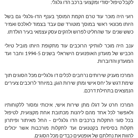
לקבל טיפול יסודי ומקצועי ברכב הדו גלגלי.
רועי היה מוכר עוד טרם הקמת המוסך בענף הדו-גלגלי גם בשל
היותו מכונאי ראשי במוסך מוטורד שם עבד בצמוד לאלכס ואמיר
כשש שנים עד שהחליט לפרוש ולהקים עסק עצמאי בעיר הולדתו
.
ענב היה מוכר לוותיקי הרוכבים עוד מתקופת היותו מוביל טיולי
הכביש של מועדון האופנועים הישראלי בשנים 1994-5 וחבר ועד
המועדון והדוברות.
המרכז מעניק שירותים נרחבים לכלים דו גלגליים מכל הסוגים תוך
שימת דגש על יחס אישי ומתן שירות הוגן, במיוחד לרוכבים צעירים
הנמצאים בתחילת דרכם
.
המרכז חרט על דגלו מתן שירות אישי, איכותי ומסור ללקוחותיו
ולאפשר לכל אחד מהם ליהנות מכתובת אחת מקצועית, לטיפול
בכל סוגי התקלות ברכבים הדו גלגליים – החל מאיתור ופיתרון
תקלות בסיסיות בקטנועים ועד לתקלות מורכבות אשר יכולים
להוות את נחלתם של אופנועים כבדים מכל הסוגים
.