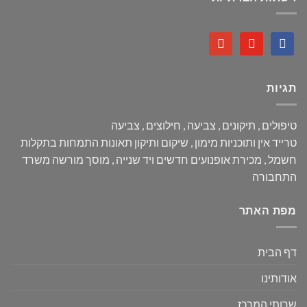
google
youtube
facebook
תגיות
טיפולים ,
תיקונים ,
צביעה ,
חילוצים ,
צביעה
טרייד אין ותוכניות מימון ,
שיקום ותיקון תאונות
התמחות בתקלות
חשמל ,
מכירת אופנועים חדשים ויד שנייה ,
מוסך מורשה משרד
התחבורה
מפת האתר
דף הבית
אודותינו
שרותי המרכז