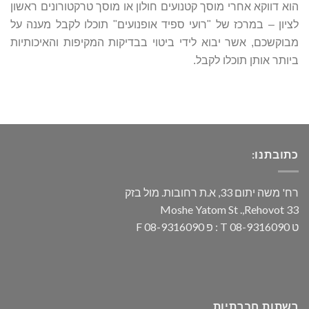
הוא דווקא אחרי מוסך קטנועים חולון או מוסך טרקטורונים ראשון
לציון – במרכז של "רועי ספיד אופנועים" תוכלו לקבל מענה על
מבוקשכם, אשר יבוא לידי ביטוי בבדיקות המקיפות והאיכותיות
ביותר אותן תוכלו לקבל.
כתובתנו:
רח' משה יתום 33, א.ת רחובות. מול בזק
33 Moshe Yatom St .,Rehovot
ט 08-9316090 T : פ 08-9316090 F
רשתות חברתיות